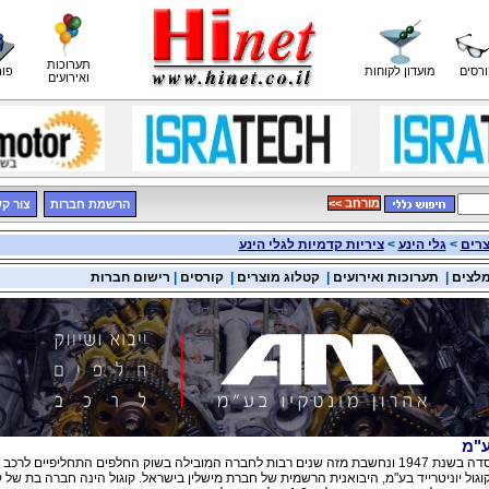
תערוכות
ורסים
מועדון לקוחות
פור
ואירועים
<< מורחב
הרשמת חברות
צור ק
צרים
>
גלי הינע
>
ציריות קדמיות לגלי הינע
מלצים
|
תערוכות ואירועים
|
קטלוג מוצרים
|
קורסים
|
רישום חברות
ע"מ
גול יוניטרייד בע"מ, היבואנית הרשמית של חברת מישלין בישראל. קוגול הינה חברה בת של 