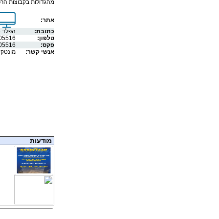
מהגדולות בקבוצות הרכב בישרא
אתר:
כתובת:
הפלד 16, חולון 58816
טלפון:
05516
פקס:
05516
אנשי קשר:
מונטקיו
מודעות