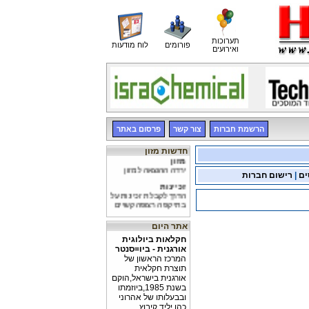
תערוכות
פורומים
לוח מודעות
ואירועים
הרשמת חברות
צור קשר
פרסום באתר
חדשות מזון
מזון
ירדה ההוצאה למזון
ים
|
רישום חברות
זכיינות
הדרך לקבלת זכיינות על
בתי קפה רצופה קשיים
השפעת הדיאטה
אתר היום
מחקר הוכיח, כי ניתן
"להמיס" את הטרשת
חקלאות ביולוגית
בכלי הדם המובילים
אורגנית - ביו=סנטר
למוח, בעזרת דיאטה
המרכז הראשון של
תוצרת חקלאית
אורגנית בישראל,הוקם
בשנת 1985,ביוזמתו
ובבעלותו של אהרוני
כהן,יליד קיבוץ ...