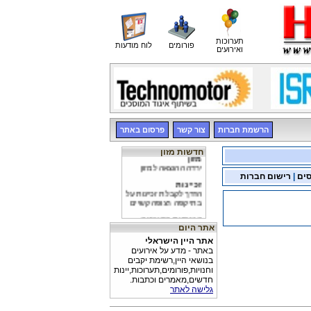
תערוכות
פורומים
לוח מודעות
ואירועים
הרשמת חברות
צור קשר
פרסום באתר
חדשות מזון
מזון
ירדה ההוצאה למזון
סים
|
רישום חברות
זכיינות
הדרך לקבלת זכיינות על
בתי קפה רצופה קשיים
השפעת הדיאטה
מחקר הוכיח, כי ניתן
אתר היום
"להמיס" את הטרשת
אתר היין הישראלי
בכלי הדם המובילים
למוח, בעזרת דיאטה
באתר - מדע על אירועים
בנושאי היין,רשימת יקבים
וחנויות,פורומים,תערוכות,יינות
חדשים,מאמרים וכתבות.
גלישה לאתר