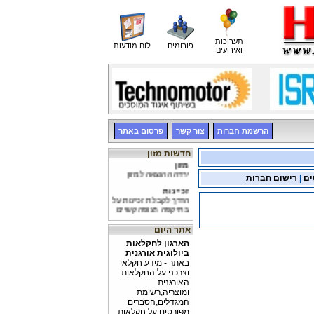
תערוכות
פורומים
לוח מודעות
ואירועים
הרשמת חברות
צור קשר
פרסום באתר
חדשות מזון
מזון
ירדה ההוצאה למזון
ים
|
רישום חברות
זכיינות
הדרך לקבלת זכיינות על
בתי קפה רצופה קשיים
השפעת הדיאטה
אתר היום
מחקר הוכיח, כי ניתן
"להמיס" את הטרשת
הארגון לחקלאות
בכלי הדם המובילים
ביולוגית אורגנית
למוח, בעזרת דיאטה
באתר - מידע חקלאי
וצרכני על החקלאות
האורגנית
ומוצריה,רשימת
המגדלים,הסברים
מפורטים על חקלאות