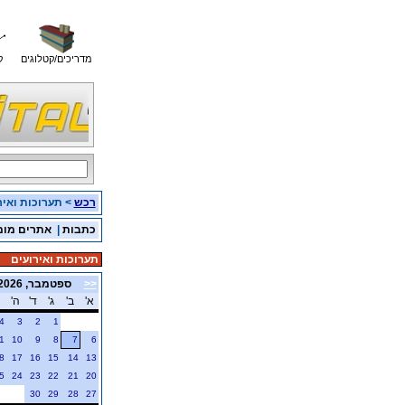
מדריכים/קטלוגים
ק
רכש
> תערוכות ואיר
כתבות
|
אתרים מומ
תערוכות ואירועים
<<
ספטמבר, 2026
א'
ב'
ג'
ד'
ה'
4
3
2
1
1
10
9
8
7
6
8
17
16
15
14
13
5
24
23
22
21
20
30
29
28
27