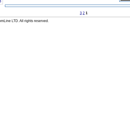
ג
3
2
1
Line LTD. All rights reserved.