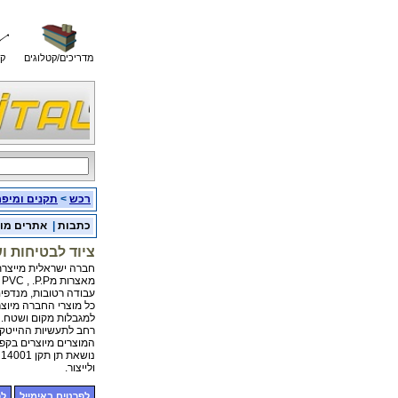
מדריכים/קטלוגים
קו
רכש
>
תקנים ומיפ
כתבות
|
אתרים מו
ציוד לבטיחות ו
חברה ישראלית מייצרת 
מאצרות מPVDF- , PVC , .P.P , קופסאות להגנה על משאבות, קופסאות לברזים, תחנות
עבודה רטובות, מנדפים
כל מוצרי החברה מיוצר
למגבלות מקום ושטח. לחברה ניסיון של כ 0
רחב לתעשיות ההייטק,
המוצרים מיוצרים בקפ
נושאת תן תקן ISO 14001 לשמירה על איכות הסביבה ותו תקן ISO 9001 לתכנון
ולייצור.
לפרטים באימייל
לפ