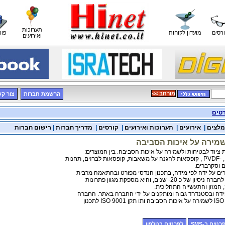
תערוכות
רסים
מועדון לקוחות
פור
ואירועים
<< מורחב
הרשמת חברות
צור ק
רטים
מלצים
|
אירועים
|
תערוכות ואירועים
|
קורסים
|
מדריך חברות
|
רישום חברות
שמירה על איכות הסביבה
ציוד לבטיחות ולשמירה על איכות הסביבה. בין המוצרים:
 וסקרברים.
ים על ידה לפי מידה, בתכנון הנדסי מפורט ובהתאמה מרבית
2- שנים, והיא מספקת מגוון פתרונות
 המזון והתעשייה התהליכית.
ידה ובסטנדרד גבוה ומותקנים על ידי החברה באתר. החברה
רטים ב-SMS
לפרטים בטלפון