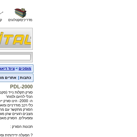
מדריכים/קטלוגים
קו
מוסכים
>
ציוד דיאג
כתבות
|
אתרים מו
PDL-2000
סורק תקלות נייד (סקנר )
הכלי להיום ולמחר
ה- 2000- הינו סורק ייחודי המכסה את נושא ניהול המנוע , מתקשר עם מערכות בקרה של
כלי רכב מודרניים ומא
הסורק מתקשר עם מחש
מצבים רגעיים שהן מופ
ומפעילים. הסורק מאפש
תכונות הסורק :
? הפעלה ידידותית ופש