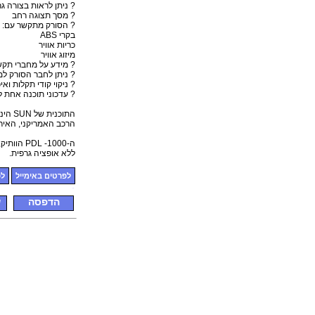
? ניתן לראות בצורה גרפית עד 4 חיישנים ב
? מסך תצוגה רחב
? הסורק מתקשר עם: מ
בקרי ABS
כריות אוויר
מיזוג אוויר
? מידע על מחברי תקש
? ניתן לחבר הסורק למ
? ניקוי קודי תקלות ואי
? עדכוני תוכנה אחת ל
התוכנית של SUN הינן מהמעמיקות ביותר בשוק הסורקים והן כוללות את רב יצרני
הרכב האמריקני, האירופ
ה-1000- PDL הוותיק, בעל תכונות דומות, פועל עם תוכנות זהות אך עם מסך קטן יותר,
ללא אופציה גרפית.
לפרטים באימייל
לפ
הדפסה
ש