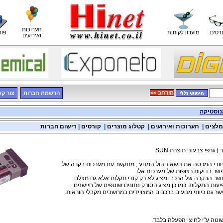
תערוכות
רסים
מועדון לקוחות
פור
ואירועים
<< מורחב
הרשמת חברות
צור ק
נוסטיקה
מלצים
|
תערוכות ואירועים
|
קטלוג מוצרים
|
קורסים
|
רישום חברות
 גרפי צבעוני תוצרת SUN
פשר בדיקות רצופות של מערכות אלו.
ב הבקרה של הרכב ומציג לא רק קודי תקלות אלא גם מצלם
יעות התקלות. כמו כן מציג הסורק נתונים שוטפים של חיישנים
ר גם כיווני מנועים ברכבים המצויידים במחשבים מקבלי הוראות.
וטה ע"י לחיצי הפעלה בלבד.