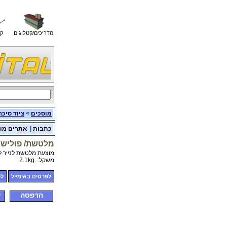
מדריכים/קטלוגים
קו
מוסכים
>
ציוד סיכה
כתבות
|
אתרים מו
מלטשת/ פולישר 
מוצעת מלטשת לנייר ליטוש ופול
משקל: .2.1kg
לפרטים באימייל
לפ
הדפסה
ש