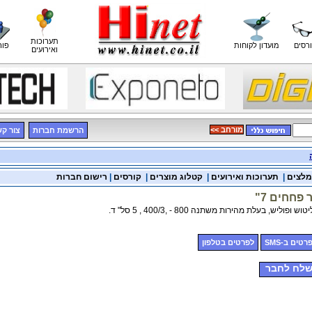
תערוכות
רסים
מועדון לקוחות
פור
ואירועים
<< מורחב
הרשמת חברות
צור ק
מלצים
|
תערוכות ואירועים
|
קטלוג מוצרים
|
קורסים
|
רישום חברות
פחחים 7"
יש, בעלת מהירות משתנה 800 - ,400/3 , 5 סל" ד.
רטים ב-SMS
לפרטים בטלפון
לח לחבר