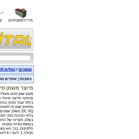
מדריכים/קטלוגים
קו
מוסכים
>
נוזלים לר
כתבות
|
אתרים מו
מיוצר משמן סי
סינתטי חדשני מיוחד ו
ביותר עבור מנועי בנזין 
מתאים שמן זה למנועי ד
ZIC XQ משלב ש
בשלב הקריטי של ההתנע
בטמפרטורות נמוכות. ה
חלקיקים. בכך הוא מצ
תכולה 1: ליטר / 4 ליטר / 200 ליטר / צובר