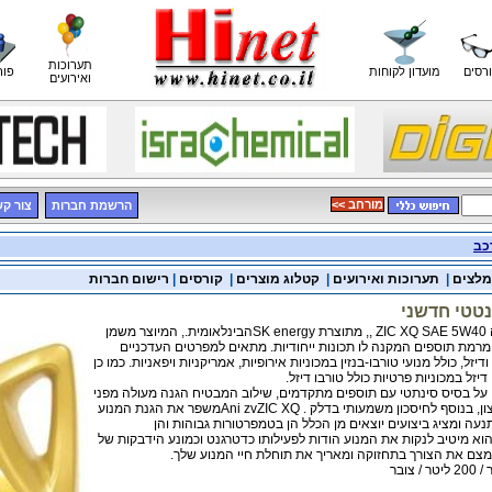
תערוכות
רסים
מועדון לקוחות
פור
ואירועים
<< מורחב
הרשמת חברות
צור ק
כב
מלצים
|
תערוכות ואירועים
|
קטלוג מוצרים
|
קורסים
|
רישום חברות
נטטי חדשני
מוצע שמן מנוע מעולה ZIC XQ SAE 5W40 ,, מתוצרת SK energyהבינלאומית., המיוצר משמן
מרמת תוספים המקנה לו תכונות ייחודיות. מתאים למפרטים העדכניים
ודיזל, כולל מנועי טורבו-בנזין במכוניות אירופיות, אמריקניות ויפאניות. כמו כן
יזל במכוניות פרטיות כולל טורבו דיזל.
מנים על בסיס סינתטי עם תוספים מתקדמים, שילוב המבטיח הגנה מעולה מפני
בלאי ויציבות בפני חמצון, בנוסף לחיסכון משמעותי בדלק . Ani zvZIC XQמשפר את הגנת המנוע
ה ומציג ביצועים יוצאים מן הכלל הן בטמפרטורות גבוהות והן
וא מיטיב לנקות את המנוע הודות לפעילותו כדטרגנט וכמונע הידבקות של
מצם את הצורך בתחזוקה ומאריך את תוחלת חיי המנוע שלך.