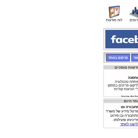
רומים
לוח מודעות
שר
פרסום באתר
חסנה
ותחה טכנולוגיה
ליקוט פריטים במחסן
"י הוראות קוליות
יהום אוויר
לייה בזיהום אוויר
נובע מרכב בנזין
חבורה נט
יהום אוויר
ורטל מידע של משרד
8% ממכוניות בנזין
תחבורה ובו פירוט
דשות יחסית הורדו
דיניותו ופעילותו .
הכביש עקב זיהום
לישה לאתר