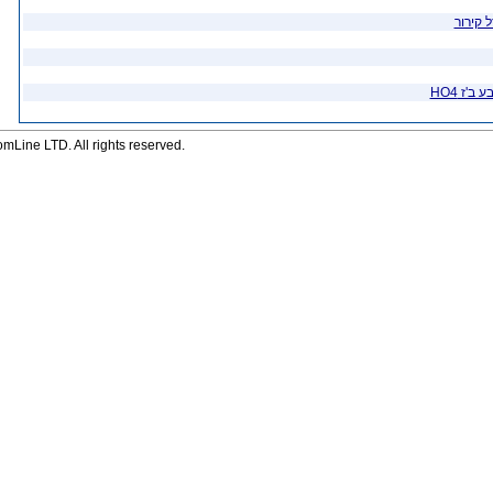
 קירור
'ז HO4
Line LTD. All rights reserved.