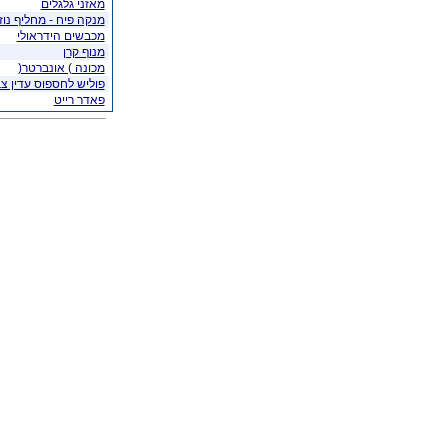
מאזני גלגלים
מנקה פיח - מחליף נוזל
מכבשים הידראולי
מנוף קרן
מכונה ) אונברטר(
פוליש לחספוס עדין צבע ב
פאדר רייט