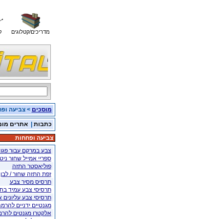
מדריכים/קטלוגים
ק
מוסכים
> צביעה ופ
כתבות
|
אתרים מומ
צביעה ופחחות
צבע במרקם עבור פגוש
ספריי אמייל שחור ניט
פוליאסטר התזה
זפת התזה שחור / לבן 
תרסיס מסיר צבע
תרסיסי צבע עמיד בח
תרסיסי צבע עליונים א
מגנטיים ידניים להרמ
אלקטרו מגנטים להר