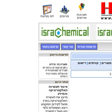
תערוכות
פורומים
לוח מודעות
ואירועים
הרשמת חברות
צור קשר
פרסום באתר
חדשות הייטק
מערכות מידע
מוצרים
|
קורסים
|
רישום
עסקים קטנים ובינוניים
סובלים משמעותית
מכשלים במערכות
המידע
מחשבים 2010
אתר היום
ארגונים בגודל בינוני הם
איגוד תעשיות
חלוצי הקידמה
האלקטרוניקה
איומי אבטחה
והמידע
מק'אפי פרסמה את
מייצג את תעשיית
דו"ח הרבעון האחרון של
האלקטרוניקה בארץ
2009 על איומי אבטחה
ופועל לקידום המקצוע
וייצוג המפעלים כלפי
חוץ.פועל במסגרת