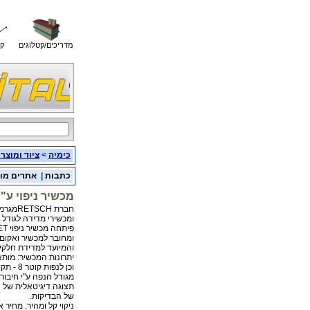
מדריכים/קטלוגים
קו
כימיה
>
ציוד ומוצר
כתבות
|
אתרים מו
מכשיר ניפוי ע"י
חברת RETSCHמגרמניה, המובילה בייצור מטחנות
ומכשירי מדידה לגודל ח
פיתחה מכשיר ניפוי AS200 JETהמתבצע ע"י הזרמת אוויר
ומחובר למכשיר ואקום תעש
והמיועד למדידת חלקיקים מ-10 מיקרון 
יתרונות המכשיר: מותאם לנפות 200 מ
וכן לנפות קוטר 8 - תקן אמריקני. ניתן לאסוף את החומר הקטן
מגודל הנפה ע"י חיבור 
תצוגה דיגיטאלית של
של הבדיקות.
ניקוי קל ומהיר. מחיר 