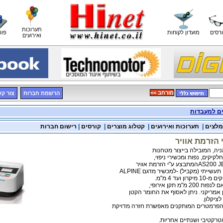
תערוכות
רסים
מועדון לקוחות
פור
ואירועים
<< מורחב
הרשמת חברות
צור ק
ים למעבדות
מלצים
|
תערוכות ואירועים
|
קטלוג מוצרים
|
קורסים
|
רישום חברות
 הזרמת אוויר
לקיקים, נפות ומכשירי ניפוי,
ייתי (מקביל) -למכשיר מדגם ALPINEׂ
ועד 4 מ"מ.
"מ תקן אירופי,
לציקלון.
 הפרמטרים המותקנים מאפשרת חזרה מדויקת
אטרקטיבי ושנתיים אחריות.