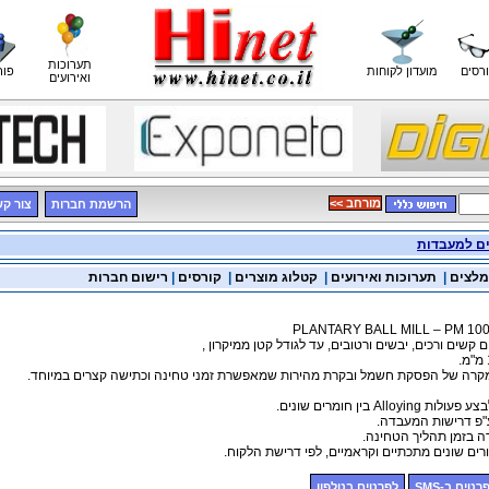
תערוכות
רסים
מועדון לקוחות
פור
ואירועים
<< מורחב
הרשמת חברות
צור ק
ים למעבדות
מלצים
|
תערוכות ואירועים
|
קטלוג מוצרים
|
קורסים
|
רישום חברות
קשים ורכים, יבשים ורטובים, עד לגודל קטן ממיקרון ,
מקרה של הפסקת חשמל ובקרת מהירות שמאפשרת זמני טחינה וכתישה קצרים במיוחד.
 ע"פ דרישות המעבדה.
ה בזמן תהליך הטחינה.
דורים שונים מתכתיים וקראמיים, לפי דרישת הלקוח.
רטים ב-SMS
לפרטים בטלפון