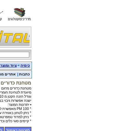
מדריכים/קטלוגים
קו
כימיה
>
ציוד ומוצר
כתבות
|
אתרים מו
מטחנת כדורים
מטחנת כדורים מדגם PLANTARY BALL MILL – PM 100
מיועדת לטחינת חומרים 
וגודל הזנה הקטן מ 10 מ"מ.
ישנה אפשרות גיבוי ב
• יתרונות המוצר:
* PM 100 מאפשרת לבצע פעולות Alloying בין חומרים שונים.
* ניתן לטחון באווירה
* ניתן למדוד טמפרטור
* קיימים סוגי כלים וכ
לפרטים באימייל
לפ