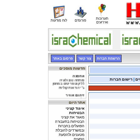
תערוכות
פורומים
לוח מודעות
ואירועים
הרשמת חברות
צור קשר
פרסום באתר
חדשות מוסכים
אחסנה
פותחה טכנולוגיה
ים
|
רישום חברות
לליקוט פריטים במחסן
ע"י הוראות קוליות
זיהום אוויר
עלייה בזיהום אוויר
הנובע מרכב בנזין
אתר היום
איגוד קציני
זיהום אוויר
הבטיחות
8% ממכוניות בנזין
חדשות יחסית הורדו
מאגד את קציני
מהכביש עקב זיהום
הבטיחות בתעבורה
הפועלים בחברות
ובמשרדים להובלת
מטענים ולהסעת
נוסעים