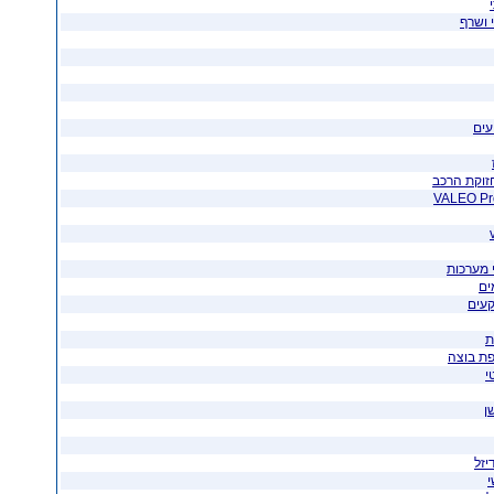
י ושרף
עים
חזוקת הרכב
 מערכות
ים
קעים
ת
פת בוצה
י
ן
יזל
י