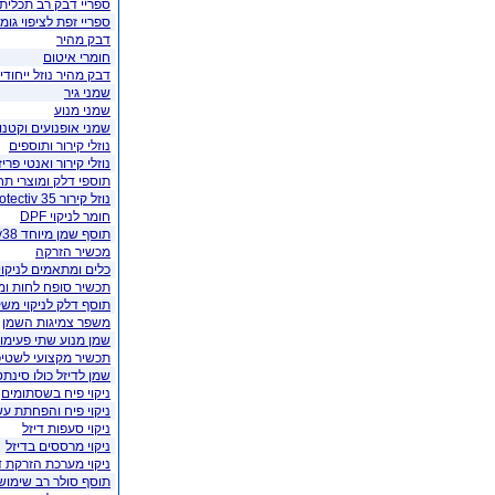
ספריי דבק רב תכליתי
ספריי זפת לציפוי גומ
דבק מהיר
חומרי איטום
דבק מהיר נוזל ייחודי
שמני גיר
שמני מנוע
שמני אופנועים וקטנו
נוזלי קירור ותוספים
נוזלי קירור ואנטי פריז
תוספי דלק ומוצרי ת
נוזל קירור VALEO Protectiv 35
חומר לניקוי DPF
תוסף שמן מיוחד v38
מכשיר הזרקה
כלים ומתאמים לניקוי
תכשיר סופח לחות ומ
תוסף דלק לניקוי מש
משפר צמיגות השמן
שמן מנוע שתי פעימו
תכשיר מקצועי לשטי
שמן לדיזל כולו סינתט
ניקוי פיח בשסתומים
ניקוי פיח והפחתת עש
ניקוי סעפות דיזל
ניקוי מרססים בדיזל
ניקוי מערכת הזרקת ד
תוסף סולר רב שימוש