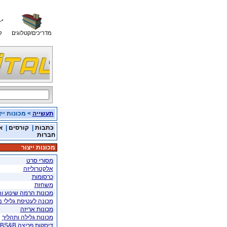
מדריכים/קטלוגים
ק
תעשייה
> מכונות ייצ
כתבות
|
קורסים
|
א
חברות
מכונות ייצור
מסורי סרט
אלקטרוליזה
כרסומות
משחזת
מכונות הרמה שינוע וה
מכונה לעטיפת גלילי ני
מכונות אריזה
מכונות גלילה ותהליך
דיסקות פריצה BS&B