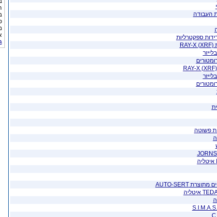
ב
ה
ת העבודה
ב
פ
מ
א
ג
R)
לייזר
ומטורים
לייזר
ומטורים
ית
ית פשוטה
ה
רת AUTO-SERT
ה