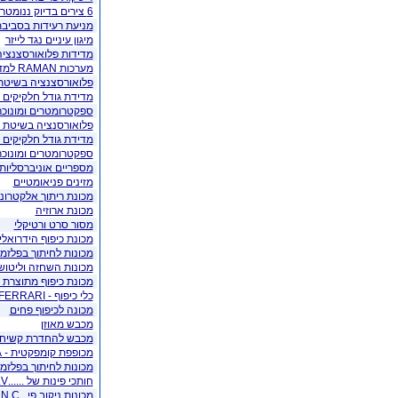
6 צירים בדיוק ננומטרי
מניעת רעידות בסביב
מיגון עיניים נגד לייזר
מדידות פלואורסצנציה
מערכות RAMAN למדידות ספקטרליות
פלואורסצנציה בשיטת AY-X (XRF
מדידת גודל חלקיקים ב
ספקטרומטרים ומונוכר
פלואורסנציה בשיטת RAY-X (XRF)
מדידת גודל חלקיקים ב
ספקטרומטרים ומונוכר
מספריים אוניברסליות
מזינים פניאומטיים
מכונת ריתוך אלקטרונ
מכונת ארוזיה
מסור סרט ורטיקלי
מכונת כיפוף הידרואל
מכונות לחיתוך בפלזמ
מכונות השחזה וליטוש
מכונת כיפוף מתוצרת JORNS
כלי כיפוף - FERRARI איטליה
מכונה לכיפוף פחים
מכבש מאוזן
מכבש להחדרת קשיחים מתוצ
מכופפת קומפקטית - TEDA איטליה
מכונות לחיתוך בפלזמ
חותכי פינות של ......S.I.M.A.S.V
מכונות ניקוב פי ..C.N.C