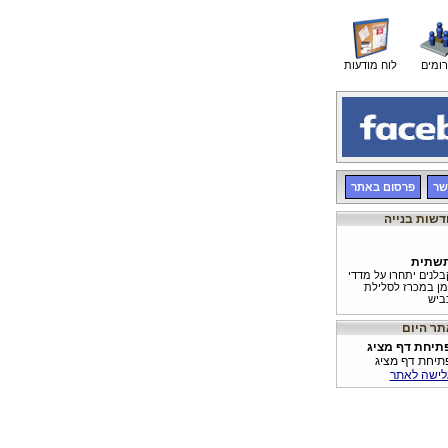
רומים
לוח מודעות
שר
פרסום באתר
שתית
בלנים יתחרו על מדדי
מן במכרז לסלילת
ביש
יתוח התשתית
כנית 'נתיבי ישראל'
כוללת השקעה של 27.5
תיחת דף מציג
יליארד ₪ בפיתוח
תיחת דף מציג
שתית תחבורתית
לישה לאתר
דד חדש
ודכן מדד מחירי
שומה בסלילה וגישור