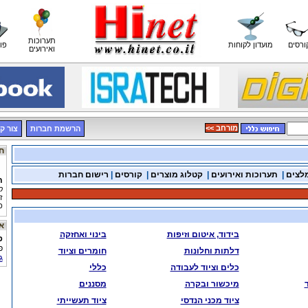
תערוכות
ורסים
מועדון לקוחות
פו
ואירועים
<< מורחב
הרשמת חברות
צור ק
חדשות בנייה
לצים
|
תערוכות ואירועים
|
קטלוג מוצרים
|
קורסים
|
רישום חברות
ת
ק
ז
כ
פ
אתר היום
ת
בידוד, איטום וזיפות
בינוי ואחזקה
פ
מ
פ
דלתות וחלונות
חומרים וציוד
ת
ג
כלים וציוד לעבודה
כללי
מ
ע
מיכשור ובקרה
מסננים
ת
ציוד מכני הנדסי
ציוד תעשייתי