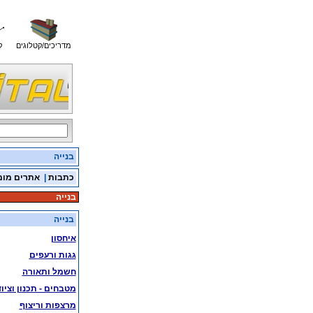
מדריכים/קטלוגים
ק
בנייה
כתבות
|
אתרים מומ
בנייה
בנייה
איחסון
גגות ורעפים
חשמל ותאורה
מטבחים - תכנון וציוד
מרצפות וריצוף