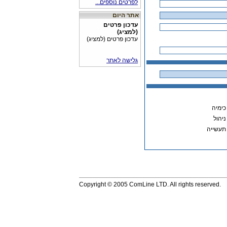
לפרטים נוספים...
ארוגים, טקסטיל,
פלסטיק ועוד
אתר היום
מנקה סעפת יניקה
עדכון פרטים
בבנזין ודיזל
(למציג)
התוסף vb25 באריזה
עדכון פרטים (למציג)
החדשה
גלישה לאתר
כימיה
ניהול
תעשייה
Copyright © 2005 ComLine LTD. All rights reserved.