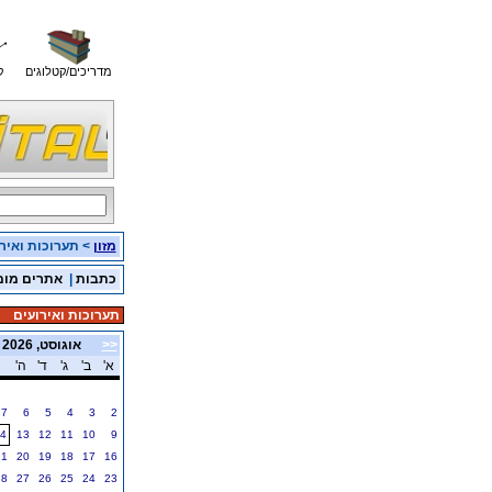
מדריכים/קטלוגים
ק
מזון
> תערוכות ואיר
כתבות
|
אתרים מומ
תערוכות ואירועים
<<
אוגוסט, 2026
א'
ב'
ג'
ד'
ה'
7
6
5
4
3
2
4
13
12
11
10
9
21
20
19
18
17
16
28
27
26
25
24
23