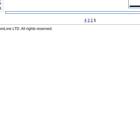
זו
ג
4
3
2
1
Line LTD. All rights reserved.