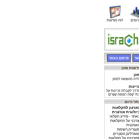
רומים
לוח מודעות
שר
פרסום באתר
זון
רדה ההוצאה למזון
כיינות
דרך לקבלת זכיינות על
תי קפה רצופה קשיים
שפעת הדיאטה
חקר הוכיח, כי ניתן
ארגון לחקלאות
להמיס" את הטרשת
יולוגית אורגנית
כלי הדם המובילים
מוח, בעזרת דיאטה
אתר - מידע חקלאי
צרכני על החקלאות
אורגנית
מוצריה,רשימת
מגדלים,הסברים
פורטים על חקלאות