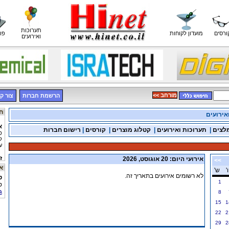
תערוכות
ורסים
מועדון לקוחות
פו
ואירועים
<< מורחב
הרשמת חברות
צור ק
חדשות מוסכים
אירועים
א
לצים
|
תערוכות ואירועים
|
קטלוג מוצרים
|
קורסים
|
רישום חברות
פ
ל
ע
ז
אירועי היום: 20 אוגוסט, 2026
>>
ע
אתר היום
ה
ו'
ש'
לא רשומים אירועים בתאריך זה.
ט
ז
1
ט
ג
8
ח
מ
15
1
22
2
29
2