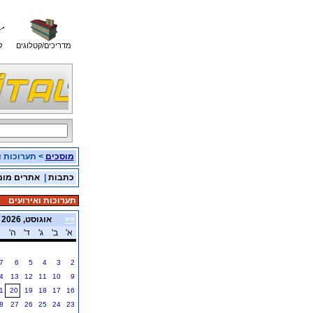
מדריכים/קטלוגים
ק
מוסכים
> תערוכות ו
כתבות
|
אתרים מומ
תערוכות ואירועים
<<
אוגוסט, 2026
א'
ב'
ג'
ד'
ה'
7
6
5
4
3
2
4
13
12
11
10
9
1
20
19
18
17
16
8
27
26
25
24
23