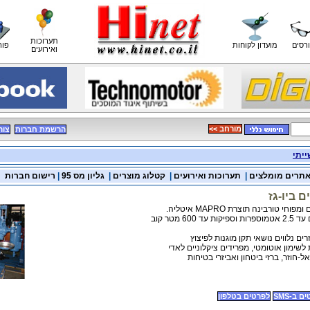
תערוכות
רסים
מועדון לקוחות
פור
ואירועים
<< מורחב
הרשמת חברות
צור
ייתי
תרים מומלצים
|
תערוכות ואירועים
|
קטלוג מוצרים
|
גליון מס 95
|
רישום חברות
 ביו-גז
 טורבינה תוצרת MAPRO איטליה.
60 מטר קוב
ם נלווים נושאי תקן מוגנות לפיצוץ
ל-חוזר, ברזי ביטחון ואביזרי בטיחות
 ב-SMS
לפרטים בטלפון