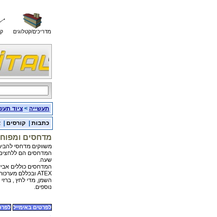
מדריכים/קטלוגים
קו
תעשייה
>
ציוד תעש
כתבות
|
קורסים
|
א
מדחסים ומפוחים
משווקים מדחסי להבים ומפוחי
המדחסים הם ללחצים עד 2.5 אטמוספרות וספיקות עד 0
שעה.
המדחסים כוללים אביזרי
ATEX ובכללם מערכות לשימון אוטומטי, מפרידים ציקלוניים לאדי
השמן, מדי לחץ , ברזי א
נוספים.
לפרטים באימייל
לפרטים