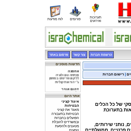
תערוכות
פורומים
לוח מודעות
ואירועים
הרשמת חברות
צור קשר
פרסום באתר
חדשות מוסכים
אחסנה
פותחה טכנולוגיה
ים
|
רישום חברות
לליקוט פריטים במחסן
ע"י הוראות קוליות
זיהום אוויר
עלייה בזיהום אוויר
הנובע מרכב בנזין
אתר היום
איגוד קציני
זיהום אוויר
גש עסקי של כל הכלים
הבטיחות
8% ממכוניות בנזין
אות בתערוכת
חדשות יחסית הורדו
מאגד את קציני
מהכביש עקב זיהום
הבטיחות בתעבורה
הפועלים בחברות
ובמשרדים להובלת
, נותני שירותים,
מטענים ולהסעת
ים פרטיים, ממשלתיים
נוסעים