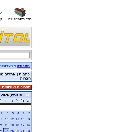
מדריכים/קטלוגים
קו
תחבורה
> תערוכות 
כתבות
|
אתרים מו
חברות
תערוכות ואירועים
<<
אוגוסט, 2026
א'
ב'
ג'
ד'
ה'
ו'
7
6
5
4
3
2
14
13
12
11
10
9
21
20
19
18
17
16
28
27
26
25
24
23