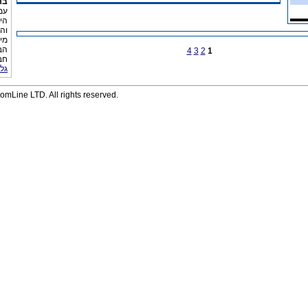
בר
עמ
הי
וה
מי
הב
4
3
2
1
חבר
גל
mLine LTD. All rights reserved.