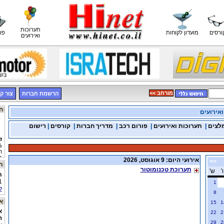
תערוכות
ורסים
מועדון לקוחות
פו
ואירועים
<< מורחב
הרשמת חברות
צור ק
חדשות תחבורה
אירועים
לצים
|
תערוכות ואירועים
|
פורום רכב
|
מדריך חברות
|
קורסים
|
רישום
ז
ח
מ
אירועי היום: 9 אוגוסט, 2026
>>
תערוכה בארץ
א
תערוכת טכנומוטור
ו'
ש'
ת
נ
י
1
1
ה
ל
8
פ
אתר היום
15
1
ת
א
22
2
מ
ה
29
2
ת