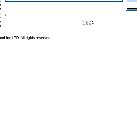
ע
ה
ל
ו
ג
ב
4
3
2
1
ג
Line LTD. All rights reserved.