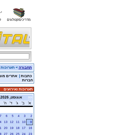
מדריכים/קטלוגים
ק
תחבורה
> תערוכות ו
כתבות
|
אתרים מומ
חברות
תערוכות ואירועים
<<
אוגוסט, 2026
א'
ב'
ג'
ד'
ה'
7
6
5
4
3
2
4
13
12
11
10
9
1
20
19
18
17
16
8
27
26
25
24
23